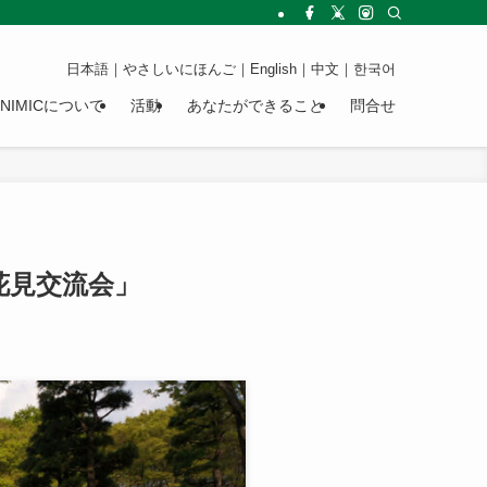
日本語
｜
やさしいにほんご
｜
English
｜
中文
｜
한국어
NIMICについて
活動
あなたができること
問合せ
花見交流会」