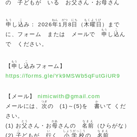
の
子
どもが いる お
父
さん・お
母
さん
もう
こ
ねん
がつ
にち
もくようび
申
し
込
み： 2026
年
1
月
8
日
（
木曜日
）まで
もう
こ
に、フォーム または メールで
申
し
込
ん
で ください。
もう
こ
【
申
し
込
みフォーム】
https://forms.gle/Yk9MSWb5qFutGiUR9
【メール】
nimicwith@gmail.com
つぎ
か
メールには、
次
の (1)～(5)を
書
いて くだ
さい。
とう
かあ
なまえ
(1) お
父
さん・お
母
さんの
名前
（ひらがな）
こ
い
しょうがっこう
なまえ
(2)
子
どもが
行
く
小学校
の
名前