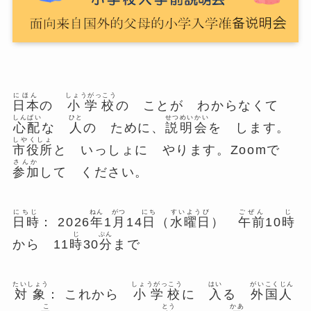
にほん
しょうがっこう
日本
の
小学校
の ことが わからなくて
しんぱい
ひと
せつめいかい
心配
な
人
の ために、
説明会
を します。
しやくしょ
市役所
と いっしょに やります。Zoomで
さんか
参加
して ください。
にちじ
ねん
がつ
にち
すいようび
ごぜん
じ
日時
： 2026
年
1
月
14
日
（
水曜日
）
午前
10
時
じ
ぷん
から 11
時
30
分
まで
たいしょう
しょうがっこう
はい
がいこくじん
対象
： これから
小学校
に
入
る
外国人
こ
とう
かあ