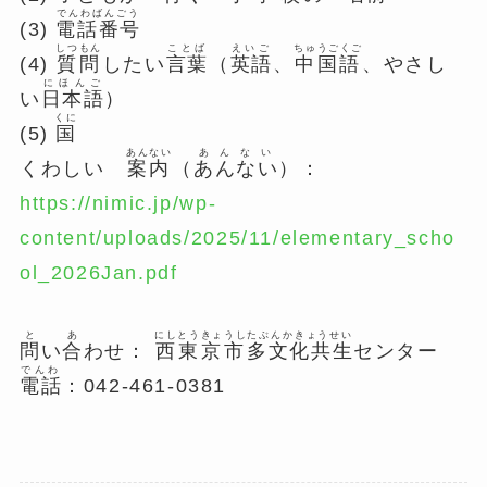
でんわばんごう
(3)
電話番号
しつもん
ことば
えいご
ちゅうごくご
(4)
質問
したい
言葉
（
英語
、
中国語
、やさし
にほんご
い
日本語
）
くに
(5)
国
あんない
あんない
くわしい
案内
（
あんない
）：
https://nimic.jp/wp-
content/uploads/2025/11/elementary_scho
ol_2026Jan.pdf
と
あ
にしとうきょうし
たぶんかきょうせい
問
い
合
わせ：
西東京市
多文化共生
センター
でんわ
電話
：042-461-0381