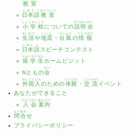
教室
にほんご
きょうしつ
日本語
教室
しょうがっこう
せつめい
かい
小学校
についての
説明
会
せいかつ
じしん
たいふう
じょうほう
生活
や
地震
・
台風
の
情報
にほん
ご
日本
語
スピーチコンテスト
りゅうがくせい
留学生
ホームビジット
かい
Nともの
会
がいこくじん
たいけん
こうりゅう
外国人
のための
体験
・
交流
イベント
あなたができること
にゅうかい
あんない
入会
案内
とい
あわ
問
合
せ
プライバシーポリシー