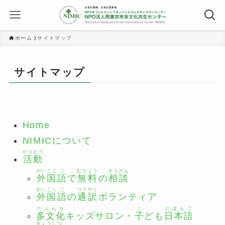
ホーム
サイトマップ
サイトマップ
Home
NIMICについて
かつどう
活動
がいこく
ご
むりょう
そうだん
外国
語
で
無料
の
相談
がいこく
ご
つうやく
外国
語
の
通訳
ボランティア
たぶんか
こ
にほんご
多文化
キッズサロン・
子
ども
日本語
きょうしつ